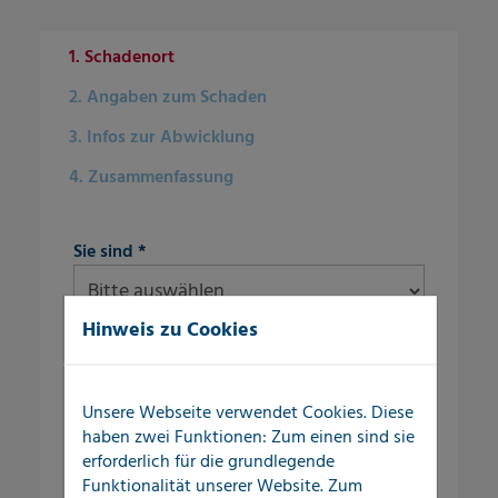
1. Schadenort
2. Angaben zum Schaden
3. Infos zur Abwicklung
4. Zusammenfassung
fieldset-4
Sie sind
*
Hinweis zu Cookies
1. Auftraggeber und Schadenort
Ihre Kontaktdaten
fieldset-7
Unsere Webseite verwendet Cookies. Diese
Firma
haben zwei Funktionen: Zum einen sind sie
WEG
erforderlich für die grundlegende
Funktionalität unserer Website. Zum
fieldset-8