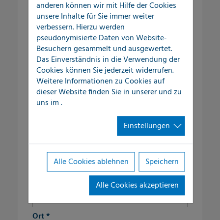
Anrede
anderen können wir mit Hilfe der Cookies
unsere Inhalte für Sie immer weiter
verbessern. Hierzu werden
pseudonymisierte Daten von Website-
Besuchern gesammelt und ausgewertet.
Vorname
*
Das Einverständnis in die Verwendung der
Cookies können Sie jederzeit widerrufen.
Weitere Informationen zu Cookies auf
Nachname
*
dieser Website finden Sie in unserer
und zu
uns im
.
Einstellungen
fieldset-9
Straße/Nr.
*
Alle Cookies ablehnen
Speichern
PLZ
*
Alle Cookies akzeptieren
Ort
*